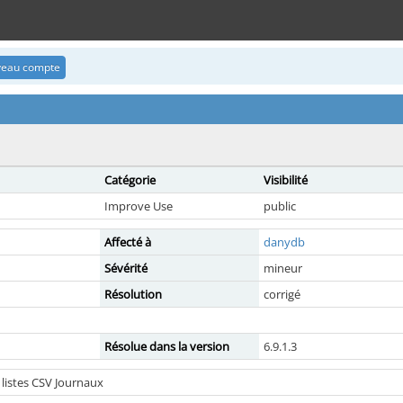
uveau compte
Catégorie
Visibilité
Improve Use
public
Affecté à
danydb
Sévérité
mineur
Résolution
corrigé
Résolue dans la version
6.9.1.3
listes CSV Journaux