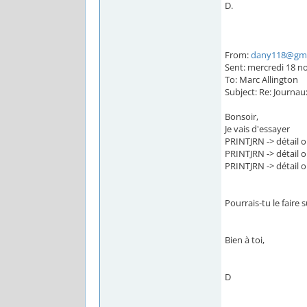
D.
From:
dany118@gma
Sent: mercredi 18 n
To: Marc Allington
Subject: Re: Journau
Bonsoir,
Je vais d'essayer
PRINTJRN -> détail o
PRINTJRN -> détail o
PRINTJRN -> détail o
Pourrais-tu le faire 
Bien à toi,
D