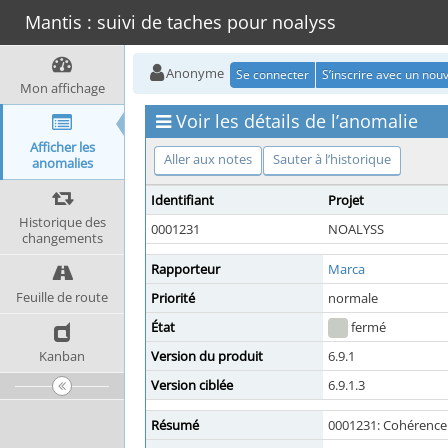
Mantis : suivi de taches pour noalyss
Anonyme
Se connecter
S’inscrire avec un no
Mon affichage
Voir les détails de l’anomalie
Afficher les
Aller aux notes
Sauter à l’historique
anomalies
Identifiant
Projet
Historique des
0001231
NOALYSS
changements
Rapporteur
Marca
Feuille de route
Priorité
normale
État
fermé
Kanban
Version du produit
6.9.1
Version ciblée
6.9.1.3
Résumé
0001231: Cohérence 