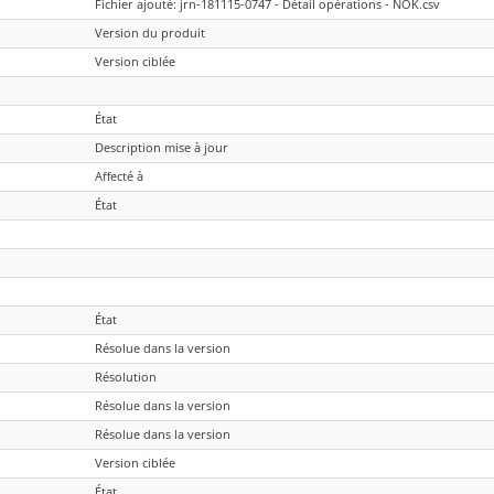
Fichier ajouté: jrn-181115-0747 - Détail opérations - NOK.csv
Version du produit
Version ciblée
État
Description mise à jour
Affecté à
État
État
Résolue dans la version
Résolution
Résolue dans la version
Résolue dans la version
Version ciblée
État