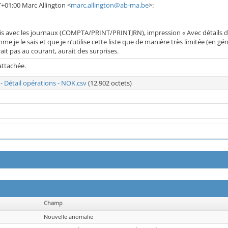
+01:00 Marc Allington <
marc.allington@ab-ma.be
>:
cis avec les journaux (COMPTA/PRINT/PRINTJRN), impression « Avec détails d’
e je le sais et que je n’utilise cette liste que de manière très limitée (en gé
ait pas au courant, aurait des surprises.
attachée.
- Détail opérations - NOK.csv
(12,902 octets)
Champ
Nouvelle anomalie