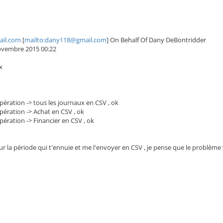
il.com
[
mailto:dany118@gmail.com
] On Behalf Of Dany DeBontridder
ovembre 2015 00:22
x
pération -> tous les journaux en CSV , ok
pération -> Achat en CSV , ok
pération -> Financier en CSV , ok
sur la période qui t'ennuie et me l'envoyer en CSV , je pense que le problème v