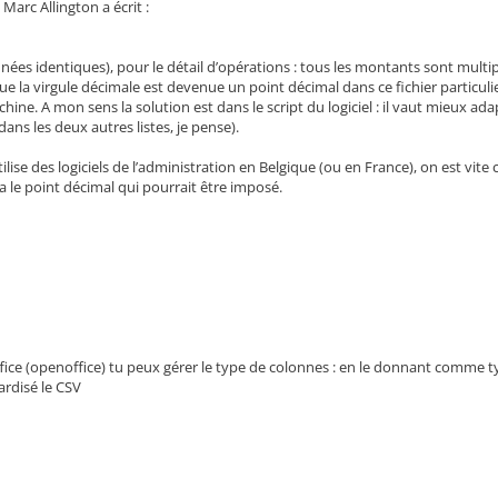
Marc Allington a écrit :
onnées identiques), pour le détail d’opérations : tous les montants sont multipl
e la virgule décimale est devenue un point décimal dans ce fichier particulier.
achine. A mon sens la solution est dans le script du logiciel : il vaut mieux 
dans les deux autres listes, je pense).
ilise des logiciels de l’administration en Belgique (ou en France), on est vite
ra le point décimal qui pourrait être imposé.
ffice (openoffice) tu peux gérer le type de colonnes : en le donnant comme t
ardisé le CSV