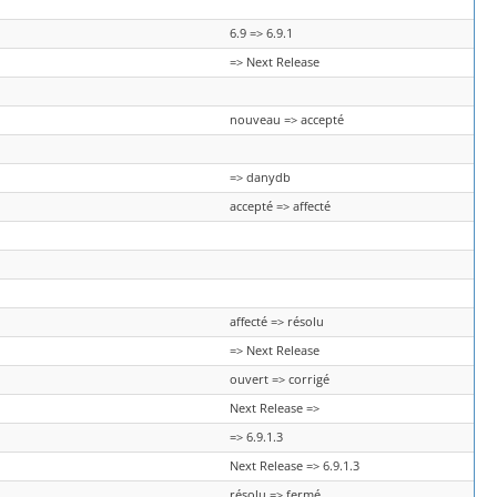
6.9 => 6.9.1
=> Next Release
nouveau => accepté
=> danydb
accepté => affecté
affecté => résolu
=> Next Release
ouvert => corrigé
Next Release =>
=> 6.9.1.3
Next Release => 6.9.1.3
résolu => fermé