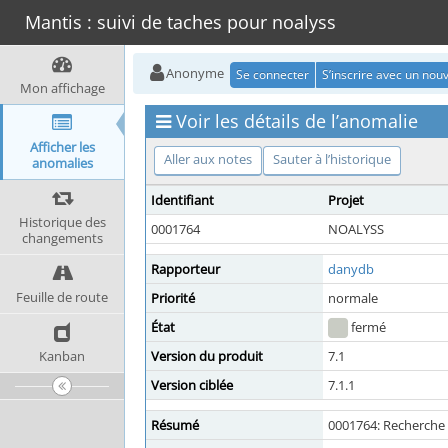
Mantis : suivi de taches pour noalyss
Anonyme
Se connecter
S’inscrire avec un no
Mon affichage
Voir les détails de l’anomalie
Afficher les
Aller aux notes
Sauter à l’historique
anomalies
Identifiant
Projet
Historique des
0001764
NOALYSS
changements
Rapporteur
danydb
Feuille de route
Priorité
normale
État
fermé
Kanban
Version du produit
7.1
Version ciblée
7.1.1
Résumé
0001764: Recherche