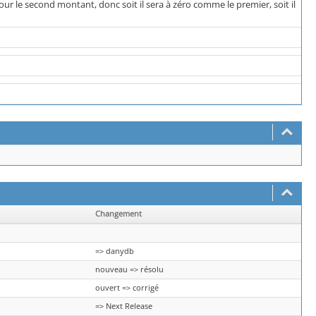
r le second montant, donc soit il sera à zéro comme le premier, soit il
Changement
=> danydb
nouveau => résolu
ouvert => corrigé
=> Next Release