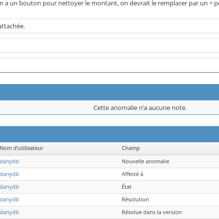
n a un bouton pour nettoyer le montant, on devrait le remplacer par un = pou
attachée.
Cette anomalie n’a aucune note.
Nom d’utilisateur
Champ
danydb
Nouvelle anomalie
danydb
Affecté à
danydb
État
danydb
Résolution
danydb
Résolue dans la version