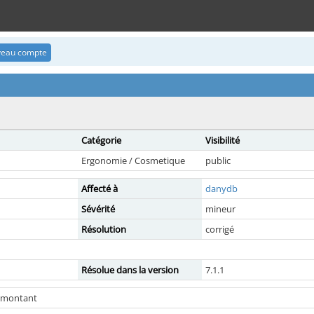
uveau compte
Catégorie
Visibilité
Ergonomie / Cosmetique
public
Affecté à
danydb
Sévérité
mineur
Résolution
corrigé
Résolue dans la version
7.1.1
 montant