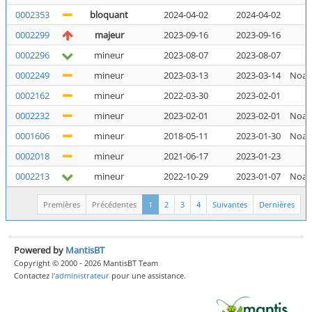
0002353
bloquant
2024-04-02
2024-04-02
N
0002299
majeur
2023-09-16
2023-09-16
N
0002296
mineur
2023-08-07
2023-08-07
N
0002249
mineur
2023-03-13
2023-03-14
Noal
0002162
mineur
2022-03-30
2023-02-01
N
0002232
mineur
2023-02-01
2023-02-01
Noal
0001606
mineur
2018-05-11
2023-01-30
Noal
0002018
mineur
2021-06-17
2023-01-23
N
0002213
mineur
2022-10-29
2023-01-07
Noal
Premières
Précédentes
1
2
3
4
Suivantes
Dernières
Powered by
MantisBT
Copyright © 2000 - 2026 MantisBT Team
Contactez
l’administrateur
pour une assistance.