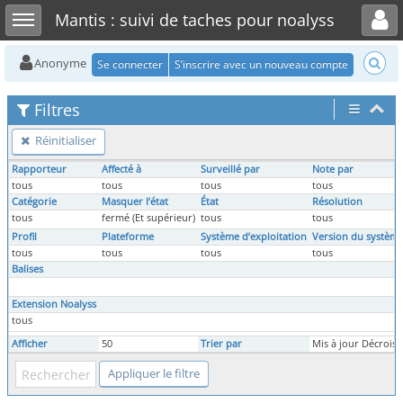
Toggle user menu
Toggle sidebar
Mantis : suivi de taches pour noalyss
Anonyme
Se connecter
S’inscrire avec un nouveau compte
Filtres
Réinitialiser
Rapporteur
Affecté à
Surveillé par
Note par
tous
tous
tous
tous
Catégorie
Masquer l’état
État
Résolution
tous
fermé (Et supérieur)
tous
tous
Profil
Plateforme
Système d’exploitation
Version du système
tous
tous
tous
tous
Balises
Extension Noalyss
tous
Afficher
50
Trier par
Mis à jour Décroiss