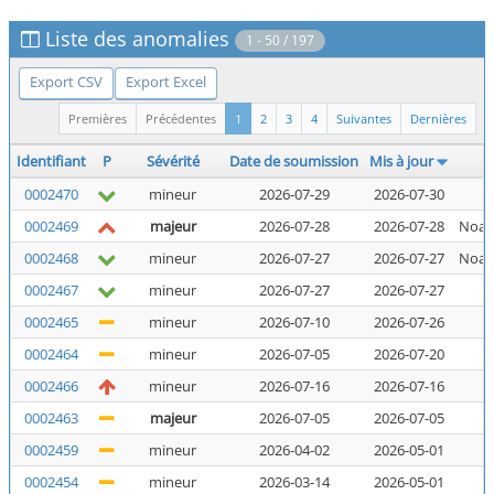
Liste des anomalies
1 - 50 / 197
Export CSV
Export Excel
Premières
Précédentes
1
2
3
4
Suivantes
Dernières
Identifiant
P
Sévérité
Date de soumission
Mis à jour
0002470
mineur
2026-07-29
2026-07-30
N
0002469
majeur
2026-07-28
2026-07-28
Noal
0002468
mineur
2026-07-27
2026-07-27
Noal
0002467
mineur
2026-07-27
2026-07-27
N
0002465
mineur
2026-07-10
2026-07-26
N
0002464
mineur
2026-07-05
2026-07-20
N
0002466
mineur
2026-07-16
2026-07-16
N
0002463
majeur
2026-07-05
2026-07-05
N
0002459
mineur
2026-04-02
2026-05-01
N
0002454
mineur
2026-03-14
2026-05-01
N