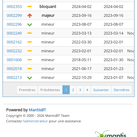
0002353
bloquant
2024-04-02
2024-04-02
N
0002299
majeur
2023-09-16
2023-09-16
N
0002296
mineur
2023-08-07
2023-08-07
N
0002249
mineur
2023-03-13
2023-03-14
Noal
0002162
mineur
2022-03-30
2023-02-01
N
0002232
mineur
2023-02-01
2023-02-01
Noal
0001606
mineur
2018-05-11
2023-01-30
Noal
0002018
mineur
2021-06-17
2023-01-23
N
0002213
mineur
2022-10-29
2023-01-07
Noal
Premières
Précédentes
1
2
3
4
Suivantes
Dernières
Powered by
MantisBT
Copyright © 2000 - 2026 MantisBT Team
Contactez
l’administrateur
pour une assistance.