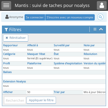
Toggle user menu
Toggle sidebar
Mantis : suivi de taches pour noalyss
Anonyme
Se connecter
S’inscrire avec un nouveau compte
Filtres
Réinitialiser
Rapporteur
Affecté à
Surveillé par
Note par
tous
tous
tous
tous
Catégorie
Masquer l’état
État
Résolution
tous
fermé (Et supérieur)
tous
tous
Profil
Plateforme
Système d’exploitation
Version du système
tous
tous
tous
tous
Balises
Extension Noalyss
tous
Afficher
50
Trier par
Mis à jour Décroiss