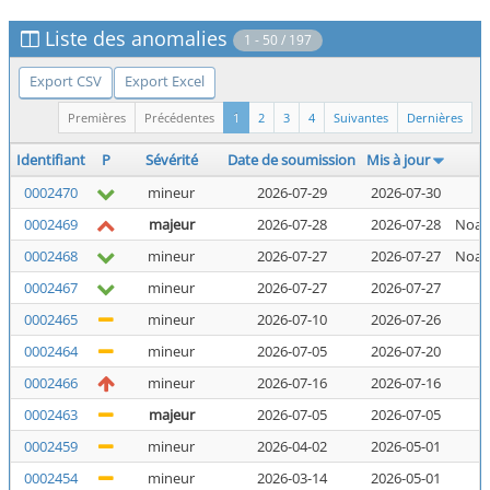
Liste des anomalies
1 - 50 / 197
Export CSV
Export Excel
Premières
Précédentes
1
2
3
4
Suivantes
Dernières
Identifiant
P
Sévérité
Date de soumission
Mis à jour
0002470
mineur
2026-07-29
2026-07-30
N
0002469
majeur
2026-07-28
2026-07-28
Noal
0002468
mineur
2026-07-27
2026-07-27
Noal
0002467
mineur
2026-07-27
2026-07-27
N
0002465
mineur
2026-07-10
2026-07-26
N
0002464
mineur
2026-07-05
2026-07-20
N
0002466
mineur
2026-07-16
2026-07-16
N
0002463
majeur
2026-07-05
2026-07-05
N
0002459
mineur
2026-04-02
2026-05-01
N
0002454
mineur
2026-03-14
2026-05-01
N