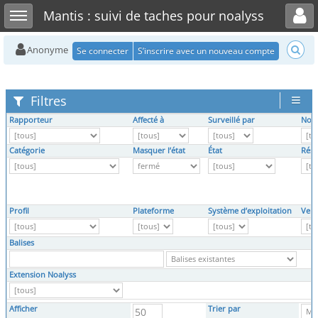
Toggle user menu
Toggle sidebar
Mantis : suivi de taches pour noalyss
Anonyme
Se connecter
S’inscrire avec un nouveau compte
Filtres
Rapporteur
Affecté à
Surveillé par
Note
Catégorie
Masquer l’état
État
Réso
Profil
Plateforme
Système d’exploitation
Vers
Balises
Extension Noalyss
Afficher
Trier par