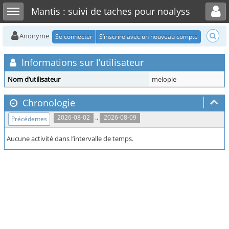
Toggle user menu
Toggle sidebar
Mantis : suivi de taches pour noalyss
Anonyme
Se connecter
S’inscrire avec un nouveau compte
Informations sur l’utilisateur
Nom d’utilisateur
melopie
Chronologie
..
2026-08-02
2026-08-09
Précédentes
Aucune activité dans l’intervalle de temps.