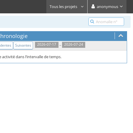
Tous les projets
anonymous
hronologie
..
2026-07-17
2026-07-24
édentes
Suivantes
activité dans l’intervalle de temps.