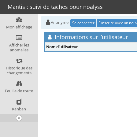
Mantis : suivi de taches pour noalyss
Anonyme
Se connecter
S’inscrire avec un no
Mon affichage
Informations sur l’utilisateur
Afficher les
Nom d’utilisateur
anomalies
Historique des
changements
Feuille de route
Kanban