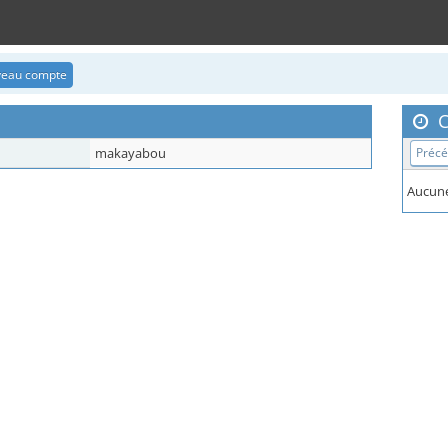
uveau compte
C
makayabou
Préc
Aucune 