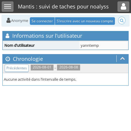
Toggle user menu
Toggle sidebar
Mantis : suivi de taches pour noalyss
Anonyme
Se connecter
S’inscrire avec un nouveau compte
Informations sur l’utilisateur
Nom d’utilisateur
yanntemp
Chronologie
..
2026-08-01
2026-08-08
Précédentes
Aucune activité dans l’intervalle de temps.