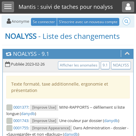
Toggle user menu
Toggle sidebar
Mantis : suivi de taches pour noalyss
Anonyme
Se connecter
S’inscrire avec un nouveau compte
NOALYSS
- Liste des changements
NOALYSS
-
9.1
Publiée 2023-02-26
Afficher les anomalies
9.1
NOALYSS
Texte formaté, taxe additionnelle, ergonomie et
présentation
0001377
:
MINI-RAPPORTS -- défilement si liste
[Improve Use]
longue (
danydb
)
0001743
:
Une couleur par dossier (
danydb
)
[Improve Use]
0001755
:
Dans Administration - dossier -
[Improve Appearance]
«Sauvegarde» et non «Backup» (
danydb
)