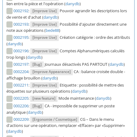
lien entre la pièce et l'opération (
danydb
)
0002192
:
Pouvoir agrandir les descriptions lors
[Improve Use]
de vente et d'achat (
danydb
)
0002193
:
Possibilité d'ajouter directement une
[Improve Use]
note aux opérations (
bede88
)
0002195
:
Création catégorie : ordre des attributs
[Improve Use]
(
danydb
)
0002196
:
Comptes Alphanumériques calculés
[Improve Use]
trop longs (
danydb
)
0002197
:
Journaux désactivés PAS PARTOUT (
danydb
)
[Bug]
0002204
:
CA : balance croisée double -
[Improve Appearance]
affichage brouillon (
danydb
)
0002211
:
Etiquette : possibilité de mettre des
[Improve Use]
étiquettes sur plusieurs opérations (
danydb
)
0002205
:
Mode maintenance (
danydb
)
[new feature]
0002206
:
CA - impossible de supprimer un poste
[Bug]
analytique (
danydb
)
0002209
:
CG – Dans le menu
[Ergonomie / Cosmetique]
d'actions sur une opération, remplacer «Effacer» par «Supprimer»
(
danydb
)