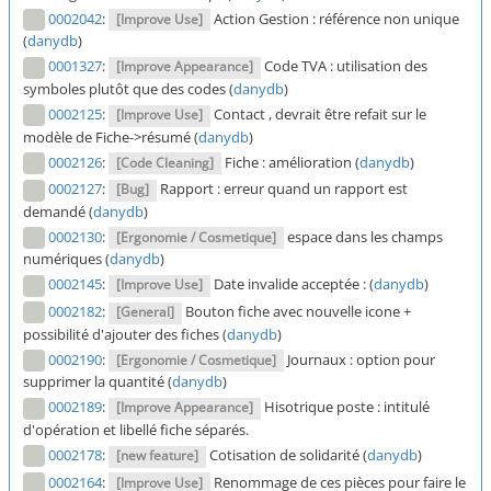
0002042
:
Action Gestion : référence non unique
[Improve Use]
(
danydb
)
0001327
:
Code TVA : utilisation des
[Improve Appearance]
symboles plutôt que des codes (
danydb
)
0002125
:
Contact , devrait être refait sur le
[Improve Use]
modèle de Fiche->résumé (
danydb
)
0002126
:
Fiche : amélioration (
danydb
)
[Code Cleaning]
0002127
:
Rapport : erreur quand un rapport est
[Bug]
demandé (
danydb
)
0002130
:
espace dans les champs
[Ergonomie / Cosmetique]
numériques (
danydb
)
0002145
:
Date invalide acceptée : (
danydb
)
[Improve Use]
0002182
:
Bouton fiche avec nouvelle icone +
[General]
possibilité d'ajouter des fiches (
danydb
)
0002190
:
Journaux : option pour
[Ergonomie / Cosmetique]
supprimer la quantité (
danydb
)
0002189
:
Hisotrique poste : intitulé
[Improve Appearance]
d'opération et libellé fiche séparés.
0002178
:
Cotisation de solidarité (
danydb
)
[new feature]
0002164
:
Renommage de ces pièces pour faire le
[Improve Use]