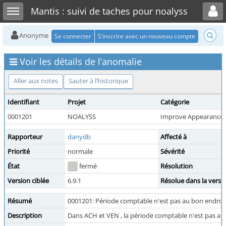
Toggle user menu
Toggle sidebar
Mantis : suivi de taches pour noalyss
Anonyme
Se connecter
S’inscrire avec un nouveau compte
Voir les détails de l’anomalie
Aller aux notes
Sauter à l’historique
Identifiant
Projet
Catégorie
0001201
NOALYSS
Improve Appearance
Rapporteur
danydb
Affecté à
Priorité
normale
Sévérité
État
fermé
Résolution
Version ciblée
6.9.1
Résolue dans la versi
Résumé
0001201: Période comptable n'est pas au bon endroi
Description
Dans ACH et VEN , la période comptable n'est pas 