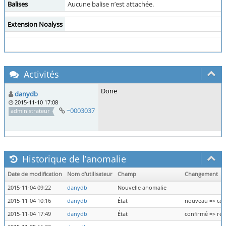
Balises
Aucune balise n’est attachée.
Extension Noalyss
Activités
Done
danydb
2015-11-10 17:08
~0003037
administrateur
Historique de l’anomalie
Date de modification
Nom d’utilisateur
Champ
Changement
2015-11-04 09:22
danydb
Nouvelle anomalie
2015-11-04 10:16
danydb
État
nouveau => con
2015-11-04 17:49
danydb
État
confirmé => rés