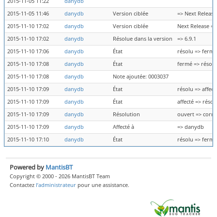
2015-11-05 11:22
danydb
2015-11-05 11:46
danydb
Version ciblée
=> Next Release
2015-11-10 17:02
danydb
Version ciblée
Next Release =>
2015-11-10 17:02
danydb
Résolue dans la version
=> 6.9.1
2015-11-10 17:06
danydb
État
résolu => fermé
2015-11-10 17:08
danydb
État
fermé => résolu
2015-11-10 17:08
danydb
Note ajoutée: 0003037
2015-11-10 17:09
danydb
État
résolu => affect
2015-11-10 17:09
danydb
État
affecté => résol
2015-11-10 17:09
danydb
Résolution
ouvert => corri
2015-11-10 17:09
danydb
Affecté à
=> danydb
2015-11-10 17:10
danydb
État
résolu => fermé
Powered by
MantisBT
Copyright © 2000 - 2026 MantisBT Team
Contactez
l’administrateur
pour une assistance.