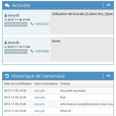
Activités
Utilisation de bcscale (2) dans Anc_Opera
danydb
2015-11-06 01:04
~0003020
administrateur
Done
danydb
2015-11-10 17:08
~0003048
administrateur
Historique de l’anomalie
Date de modification
Nom d’utilisateur
Champ
2015-11-05 23:39
danydb
Nouvelle anomalie
2015-11-05 23:39
danydb
État
2015-11-05 23:45
danydb
Information complémentaire mise à jour
2015-11-05 23:46
danydb
Résumé