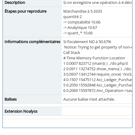
Description
Si on enregistre une opération à 4 décim
Étapes pour reproduire
Marchandise à 5.3333
quantité 2
-> comptabilité 10.66
-> Analytique 10.67
-> quant_* 10.66
Informations complémentaires
Si fiscalement ND à 50.67%
Notice: Trying to get property of non-ob
Call Stack
# Time Memory Function Location
1 0.0007 823712 {main}( ) ../do.php:0
2 0.0911 13274752 show_menu( ) ../do.p
3 0.0937 13412744 require_once( '/incl
4 0.1507 15475112 Acc_Ledger_Purchase-
5 0.2050 15592848 Acc_Ledger_Purchase-
6 0.2069 15597872 Anc_Operation->save_
Balises
Aucune balise n’est attachée.
Extension Noalyss