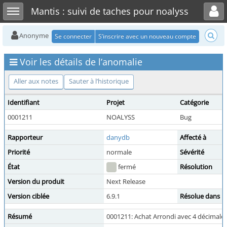
Toggle user menu
Toggle sidebar
Mantis : suivi de taches pour noalyss
Anonyme
Se connecter
S’inscrire avec un nouveau compte
Voir les détails de l’anomalie
Aller aux notes
Sauter à l’historique
Identifiant
Projet
Catégorie
0001211
NOALYSS
Bug
Rapporteur
danydb
Affecté à
Priorité
normale
Sévérité
État
fermé
Résolution
Version du produit
Next Release
Version ciblée
6.9.1
Résolue dans la
Résumé
0001211: Achat Arrondi avec 4 décimale