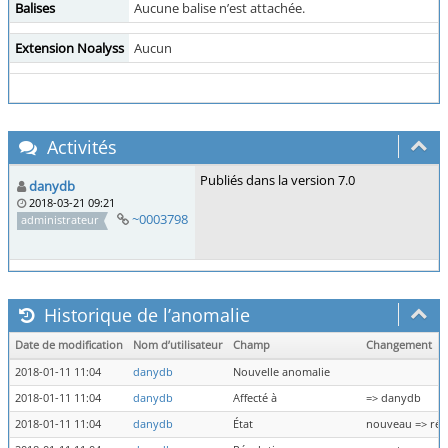
Balises
Aucune balise n’est attachée.
Extension Noalyss
Aucun
Activités
Publiés dans la version 7.0
danydb
2018-03-21 09:21
~0003798
administrateur
Historique de l’anomalie
Date de modification
Nom d’utilisateur
Champ
Changement
2018-01-11 11:04
danydb
Nouvelle anomalie
2018-01-11 11:04
danydb
Affecté à
=> danydb
2018-01-11 11:04
danydb
État
nouveau => rés