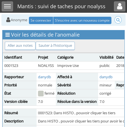
Toggle user menu
Toggle sidebar
Mantis : suivi de taches pour noalyss
Anonyme
Se connecter
S’inscrire avec un nouveau compte
Voir les détails de l’anomalie
Aller aux notes
Sauter à l’historique
Identifiant
Projet
Catégorie
Visibilité
Date 
0001523
NOALYSS
Improve Use
public
2018-0
Rapporteur
danydb
Affecté à
danydb
Priorité
normale
Sévérité
mineur
Reprod
État
fermé
Résolution
corrigé
Version ciblée
7.0
Résolue dans la version
7.0
Résumé
0001523: Dans HISTO , pouvoir cliquer les tiers
Description
Dans HISTO , pouvoir cliquer les tiers pour avoir le dét