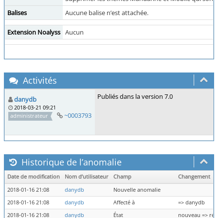
Balises
Aucune balise n’est attachée.
Extension Noalyss
Aucun
Activités
Publiés dans la version 7.0
danydb
2018-03-21 09:21
~0003793
administrateur
Historique de l’anomalie
Date de modification
Nom d’utilisateur
Champ
Changement
2018-01-16 21:08
danydb
Nouvelle anomalie
2018-01-16 21:08
danydb
Affecté à
=> danydb
2018-01-16 21:08
danydb
État
nouveau => rés