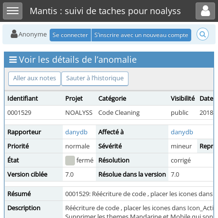
Toggle user menu
Toggle sidebar
Mantis : suivi de taches pour noalyss
Anonyme
Se connecter
S’inscrire avec un nouveau compte
Voir les détails de l’anomalie
Aller aux notes
Sauter à l’historique
Identifiant
Projet
Catégorie
Visibilité
Date 
0001529
NOALYSS
Code Cleaning
public
2018-0
Rapporteur
danydb
Affecté à
danydb
Priorité
normale
Sévérité
mineur
Reprod
État
fermé
Résolution
corrigé
Version ciblée
7.0
Résolue dans la version
7.0
Résumé
0001529: Réécriture de code , placer les icones dans 
Description
Réécriture de code , placer les icones dans Icon_Actio
Supprimer les themes Mandarine et Mobile qui sont i