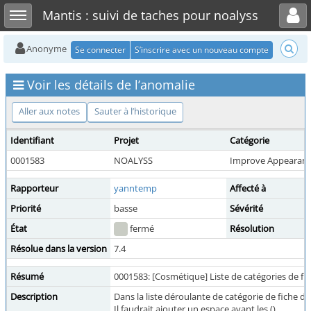
Toggle user menu
Toggle sidebar
Mantis : suivi de taches pour noalyss
Anonyme
Se connecter
S’inscrire avec un nouveau compte
Voir les détails de l’anomalie
Aller aux notes
Sauter à l’historique
Identifiant
Projet
Catégorie
0001583
NOALYSS
Improve Appearan
Rapporteur
yanntemp
Affecté à
Priorité
basse
Sévérité
État
fermé
Résolution
Résolue dans la version
7.4
Résumé
0001583: [Cosmétique] Liste de catégories de fic
Description
Dans la liste déroulante de catégorie de fiche da
Il faudrait ajouter un espace avant les ().