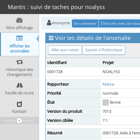
Mantis : suivi de taches pour noalyss
Anonyme
Se connecter
S’inscrire avec un no
Mon affichage
Voir les détails de l’anomalie
Afficher les
Aller aux notes
Sauter à l’historique
anomalies
Identifiant
Projet
Historique des
0001728
NOALYSS
changements
Rapporteur
Marca
Feuille de route
Priorité
normale
État
fermé
Kanban
Version du produit
7013
Version ciblée
7.1
Résumé
0001728: Aide à l'en