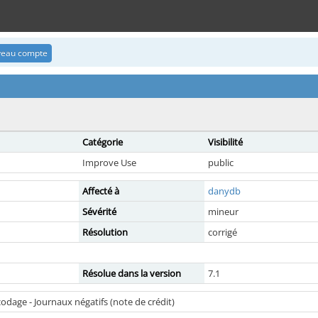
uveau compte
Catégorie
Visibilité
Improve Use
public
Affecté à
danydb
Sévérité
mineur
Résolution
corrigé
Résolue dans la version
7.1
codage - Journaux négatifs (note de crédit)