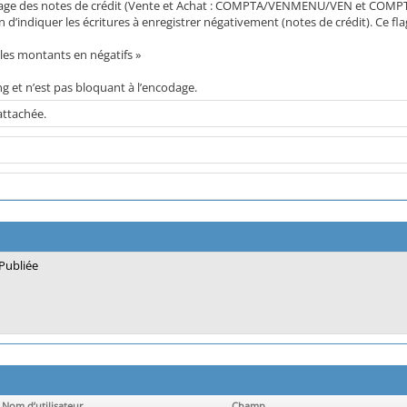
odage des notes de crédit (Vente et Achat : COMPTA/VENMENU/VEN et COMPT
’indiquer les écritures à enregistrer négativement (notes de crédit). Ce fl
e les montants en négatifs »
ng et n’est pas bloquant à l’encodage.
attachée.
Publiée
Nom d’utilisateur
Champ