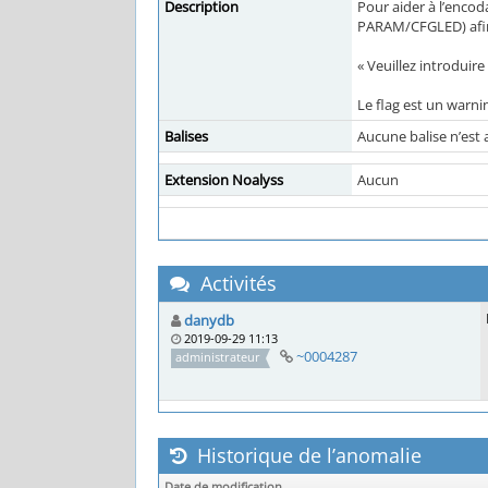
Description
Pour aider à l’enc
PARAM/CFGLED) afin d
« Veuillez introduir
Le flag est un warni
Balises
Aucune balise n’est 
Extension Noalyss
Aucun
Activités
danydb
2019-09-29 11:13
~0004287
administrateur
Historique de l’anomalie
Date de modification