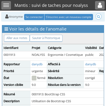
Toggle user menu
Toggle sidebar
Mantis : suivi de taches pour noalyss
Anonyme
Se connecter
S’inscrire avec un nouveau compte
Voir les détails de l’anomalie
Aller aux notes
Sauter à l’historique
Identifiant
Projet
Catégorie
Visibilité
Date
0001913
NOALYSS
Ergonomie / Cosmetique
public
2021
Rapporteur
danydb
Affecté à
danydb
Priorité
urgente
Sévérité
mineur
Repr
État
fermé
Résolution
corrigé
Version ciblée
9.0
Résolue dans la version
9.0
Résumé
0001913: BootStrap CSS
Description
Utilisation de Bootstrap CSS