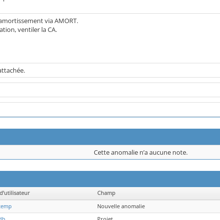
d'amortissement via AMORT.
tion, ventiler la CA.
attachée.
Cette anomalie n’a aucune note.
’utilisateur
Champ
temp
Nouvelle anomalie
db
Projet