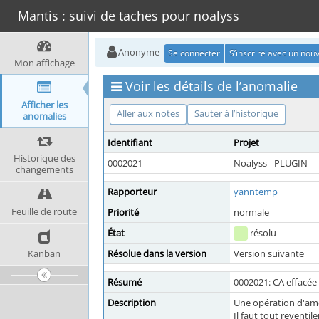
Mantis : suivi de taches pour noalyss
Anonyme
Se connecter
S’inscrire avec un no
Mon affichage
Voir les détails de l’anomalie
Afficher les
Aller aux notes
Sauter à l’historique
anomalies
Identifiant
Projet
Historique des
0002021
Noalyss - PLUGIN
changements
Rapporteur
yanntemp
Feuille de route
Priorité
normale
État
résolu
Kanban
Résolue dans la version
Version suivante
Résumé
0002021: CA effacée
Description
Une opération d'amo
Il faut tout reventile