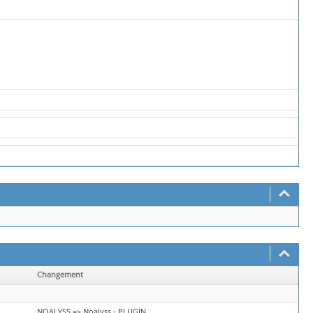
Changement
NOALYSS => Noalyss - PLUGIN