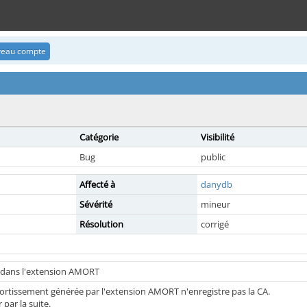
uveau compte
Catégorie
Visibilité
Bug
public
Affecté à
danydb
Sévérité
mineur
Résolution
corrigé
 dans l'extension AMORT
rtissement générée par l'extension AMORT n'enregistre pas la CA.
r par la suite.