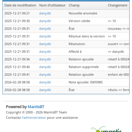
Date de modification
Nom d’utilisateur
Champ
Changement
2025-12-21 09:21
danydb
Nouvelle anomalie
2025-12-21 09:30
danydb
Version ciblée
=> 10
2025-12-21 09:31
danydb
État
nouveau => rés
2025-12-21 09:31
danydb
Résolue dans la version
=> 10
2025-12-21 09:31
danydb
Résolution
ouvert => corri
2025-12-21 09:31
danydb
Affecté à
=> danydb
2025-12-21 09:36
danydb
Relation ajoutée
relatif à 000243
2025-12-21 09:40
danydb
Relation supprimée
relatif à 000243
2025-12-21 09:41
danydb
Relation ajoutée
enfant de 0002
2026-02-28 08:58
danydb
Note ajoutée: 0005985
2026-02-28 08:58
danydb
État
résolu => fermé
Powered by
MantisBT
Copyright © 2000 - 2026 MantisBT Team
Contactez
l’administrateur
pour une assistance.