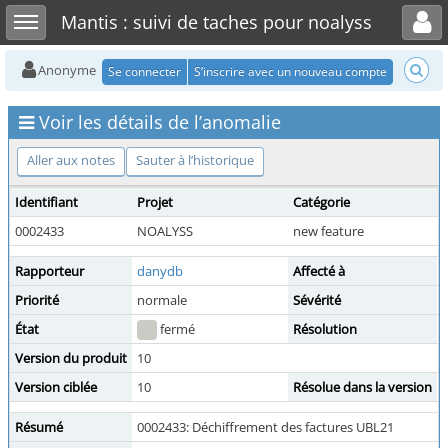
Toggle user menu
Toggle sidebar
Mantis : suivi de taches pour noalyss
Anonyme
Se connecter
S’inscrire avec un nouveau compte
Voir les détails de l’anomalie
Aller aux notes
Sauter à l’historique
Identifiant
Projet
Catégorie
V
0002433
NOALYSS
new feature
p
Rapporteur
danydb
Affecté à
Priorité
normale
Sévérité
État
fermé
Résolution
c
Version du produit
10
Version ciblée
10
Résolue dans la version
Résumé
0002433: Déchiffrement des factures UBL21