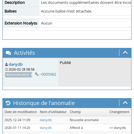
Description
Les documents supplémentaires doivent être incorp
Balises
Aucune balise n’est attachée.
Extension Noalyss
Aucun
Activités
Publié
danydb
2026-02-28 08:58
~0005982
administrateur
Historique de l’anomalie
Date de modification
Nom d’utilisateur
Champ
Changement
2025-12-24 11:09
danydb
Nouvelle anomalie
2026-01-11 14:20
danydb
Affecté à
=> danydb