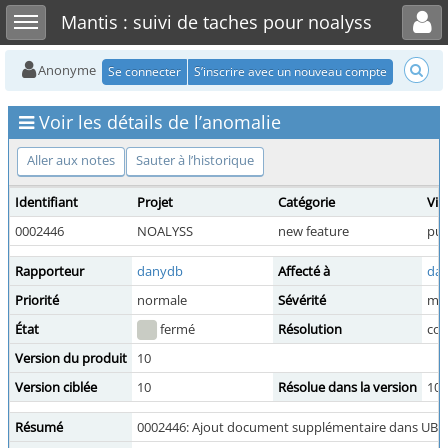
Toggle user menu
Toggle sidebar
Mantis : suivi de taches pour noalyss
Anonyme
Se connecter
S’inscrire avec un nouveau compte
Voir les détails de l’anomalie
Aller aux notes
Sauter à l’historique
Identifiant
Projet
Catégorie
Visi
0002446
NOALYSS
new feature
pub
Rapporteur
danydb
Affecté à
da
Priorité
normale
Sévérité
mi
État
fermé
Résolution
cor
Version du produit
10
Version ciblée
10
Résolue dans la version
10
Résumé
0002446: Ajout document supplémentaire dans UBL