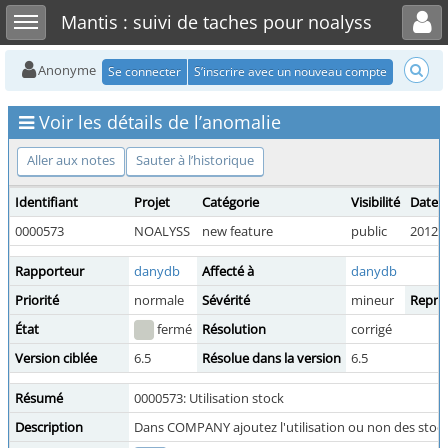
Toggle user menu
Toggle sidebar
Mantis : suivi de taches pour noalyss
Anonyme
Se connecter
S’inscrire avec un nouveau compte
Voir les détails de l’anomalie
Aller aux notes
Sauter à l’historique
Identifiant
Projet
Catégorie
Visibilité
Date 
0000573
NOALYSS
new feature
public
2012-0
Rapporteur
danydb
Affecté à
danydb
Priorité
normale
Sévérité
mineur
Reprod
État
fermé
Résolution
corrigé
Version ciblée
6.5
Résolue dans la version
6.5
Résumé
0000573: Utilisation stock
Description
Dans COMPANY ajoutez l'utilisation ou non des stoc