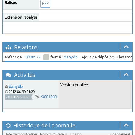
Balises
ERP
Extension Noalyss
Relations
enfant de
0000572
fermé
danydb
Ajout de dépôt pour les stoc
Activités
Version publiée
danydb
2012-06-30 01:20
~0001266
administrateur
Historique de l’anomalie
Date de modification
Nom d’utilisateur
Champ
Changement