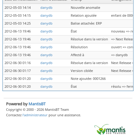
2012-05-03 14:14
danydb
Nouvelle anomalie
2012-05-03 14:15
danydb
Relation ajoutée
enfant de 0000
2012-05-03 14:25
danydb
Balise attachée: ERP
2012-06-13 19:46
danydb
État
nouveau => rés
2012-06-13 19:46
danydb
Résolue dans la version
=> Next Release
2012-06-13 19:46
danydb
Résolution
ouvert => corri
2012-06-13 19:46
danydb
Affecté à
=> danydb
2012-06-30 01:16
danydb
Résolue dans la version
Next Release =>
2012-06-30 01:17
danydb
Version ciblée
Next Release =>
2012-06-30 01:20
danydb
Note ajoutée: 0001266
2012-06-30 01:20
danydb
État
résolu => fermé
Powered by
MantisBT
Copyright © 2000 - 2026 MantisBT Team
Contactez
l’administrateur
pour une assistance.