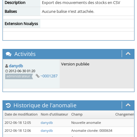
Description
Export des mouvements des stocks en CSV
Balises
Aucune balise n’est attachée.
Extension Noalyss
Activités
Version publiée
danydb
2012-06-30 01:20
~0001287
administrateur
Historique de l’anomalie
Date de modification
Nom d’utilisateur
Champ
Changement
2012-06-18 12:05
danydb
Nouvelle anomalie
2012-06-18 12:06
danydb
Anomalie clonée: 0000634