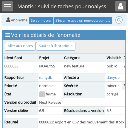
Toggle user menu
Toggle sidebar
Mantis : suivi de taches pour noalyss
Anonyme
Se connecter
S’inscrire avec un nouveau compte
Voir les détails de l’anomalie
Aller aux notes
Sauter à l’historique
Identifiant
Projet
Catégorie
Visibilité
Da
0000633
NOALYSS
new feature
public
20
Rapporteur
danydb
Affecté à
danydb
Priorité
normale
Sévérité
mineur
Re
État
fermé
Résolution
corrigé
Version du produit
Next Release
Version ciblée
6.5
Résolue dans la version
6.5
Résumé
0000633: export en CSV des mouvement des stocks