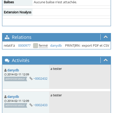
Balises
Aucune balise n’est attachée.
Extension Noalyss
Relations
relatif à
0000977
fermé
danydb
PRINTJRN : export PDF et CSV
Activités
a tester
danydb
2014-02-11 12:09
~0002432
administrateur
a tester
danydb
2014-02-11 12:09
~0002433
administrateur