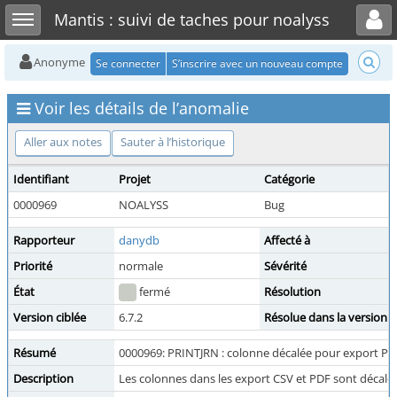
Toggle user menu
Toggle sidebar
Mantis : suivi de taches pour noalyss
Anonyme
Se connecter
S’inscrire avec un nouveau compte
Voir les détails de l’anomalie
Aller aux notes
Sauter à l’historique
Identifiant
Projet
Catégorie
0000969
NOALYSS
Bug
Rapporteur
danydb
Affecté à
Priorité
normale
Sévérité
État
fermé
Résolution
Version ciblée
6.7.2
Résolue dans la version
Résumé
0000969: PRINTJRN : colonne décalée pour export PD
Description
Les colonnes dans les export CSV et PDF sont décalée