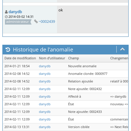
ok
danydb
2014-03-02 14:31
~0002439
administrateur
Historique de l’anomalie
Date de modification
Nom d’utilisateur
Champ
Changement
2014-01-21 18:54
danydb
Nouvelle anomalie
2014-02-08 14:52
danydb
Anomalie clonée: 0000977
2014-02-08 14:52
danydb
Relation ajoutée
relatif à 0000
2014-02-11 12:09
danydb
Note ajoutée: 0002432
2014-02-11 12:09
danydb
Affecté à
=> danydb
2014-02-11 12:09
danydb
État
nouveau => 
2014-02-11 12:09
danydb
Note ajoutée: 0002433
2014-02-11 12:09
danydb
État
commentaire 
2014-02-13 13:31
danydb
Version ciblée
=> Next Relea