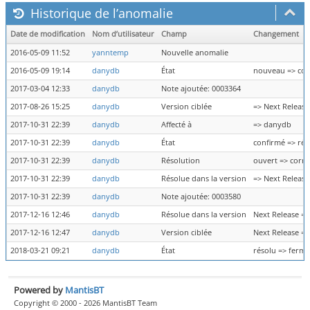
Historique de l’anomalie
Date de modification
Nom d’utilisateur
Champ
Changement
2016-05-09 11:52
yanntemp
Nouvelle anomalie
2016-05-09 19:14
danydb
État
nouveau => con
2017-03-04 12:33
danydb
Note ajoutée: 0003364
2017-08-26 15:25
danydb
Version ciblée
=> Next Release
2017-10-31 22:39
danydb
Affecté à
=> danydb
2017-10-31 22:39
danydb
État
confirmé => rés
2017-10-31 22:39
danydb
Résolution
ouvert => corri
2017-10-31 22:39
danydb
Résolue dans la version
=> Next Release
2017-10-31 22:39
danydb
Note ajoutée: 0003580
2017-12-16 12:46
danydb
Résolue dans la version
Next Release =>
2017-12-16 12:47
danydb
Version ciblée
Next Release =>
2018-03-21 09:21
danydb
État
résolu => fermé
Powered by
MantisBT
Copyright © 2000 - 2026 MantisBT Team