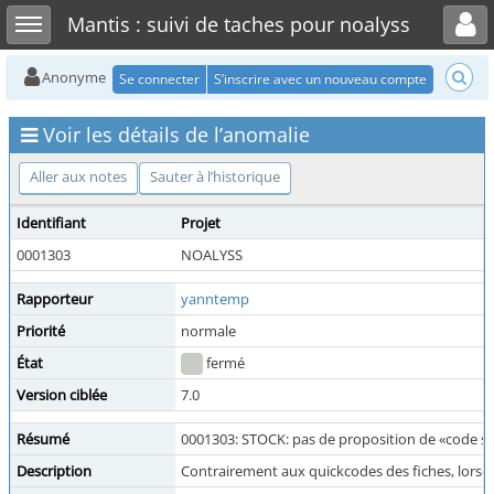
Toggle user menu
Toggle sidebar
Mantis : suivi de taches pour noalyss
Anonyme
Se connecter
S’inscrire avec un nouveau compte
Voir les détails de l’anomalie
Aller aux notes
Sauter à l’historique
Identifiant
Projet
0001303
NOALYSS
Rapporteur
yanntemp
Priorité
normale
État
fermé
Version ciblée
7.0
Résumé
0001303: STOCK: pas de proposition de «code s
Description
Contrairement aux quickcodes des fiches, lorsqu