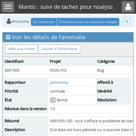
Toggle user menu
Toggle sidebar
Mantis : suivi de taches pour noalyss
Anonyme
Se connecter
S’inscrire avec un nouveau compte
Voir les détails de l’anomalie
Aller aux notes
Sauter à l’historique
Identifiant
Projet
Catégorie
Vi
0001505
NOALYSS
Bug
p
Rapporteur
yanntemp
Affecté à
Priorité
normale
Sévérité
m
État
fermé
Résolution
c
Résolue dans la version
7.0
Résumé
0001505: OD - tout s'efface si problème de date
Description
Si la date est hors période ou si aucune date n'a