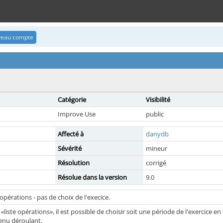
uveau compte
Catégorie
Visibilité
Improve Use
public
Affecté à
danydb
Sévérité
mineur
Résolution
corrigé
Résolue dans la version
9.0
'opérations - pas de choix de l'execice.
ste opérations», il est possible de choisir soit une période de l'exercice en
menu déroulant.