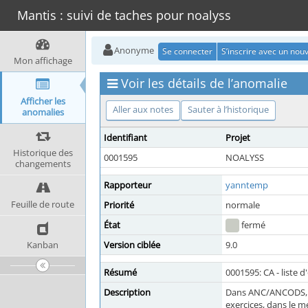
Mantis : suivi de taches pour noalyss
Anonyme
Se connecter
S’inscrire avec un no
Mon affichage
Voir les détails de l’anomalie
Afficher les
Aller aux notes
Sauter à l’historique
anomalies
Identifiant
Projet
Historique des
0001595
NOALYSS
changements
Rapporteur
yanntemp
Feuille de route
Priorité
normale
État
fermé
Kanban
Version ciblée
9.0
Résumé
0001595: CA - liste d
Description
Dans ANC/ANCODS, «li
exercices, dans le 