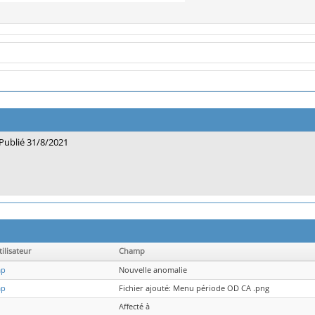
Publié 31/8/2021
ilisateur
Champ
mp
Nouvelle anomalie
mp
Fichier ajouté: Menu période OD CA .png
Affecté à