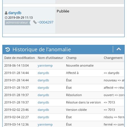
Publiée
danydb
2019-09-29 11:13
~0004297
administrateur
Historique de l’anomalie
Date de modification
Nom d’utilisateur
Champ
Changement
2018-06-14 13:04
yanntemp
Nouvelle anomalie
2019-01-28 14:44
danydb
Affecté à
=> danydb
2019-01-28 14:44
danydb
État
nouveau => affe
2019-01-28 19:37
danydb
État
affecté => résol
2019-01-28 19:37
danydb
Résolution
ouvert => corri
2019-01-28 19:37
danydb
Résolue dans la version
=> 7013
2019-02-02 23:46
danydb
Version ciblée
=> 7013
2019-02-04 22:27
danydb
État
résolu => fermé
2019-03-14 12:36
yanntemp
État
fermé => comm