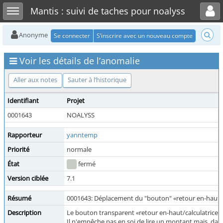
Toggle user menu
Toggle sidebar
Mantis : suivi de taches pour noalyss
Anonyme
Se connecter
S’inscrire avec un nouveau compte
Voir les détails de l’anomalie
Aller aux notes
Sauter à l’historique
Identifiant
Projet
0001643
NOALYSS
Rapporteur
yanntemp
Priorité
normale
État
fermé
Version ciblée
7.1
Résumé
0001643: Déplacement du "bouton" «retour en-haut/c
Description
Le bouton transparent «retour en-haut/calculatrice» -- 
Il n'empêche pas en soi de lire un montant mais, dans