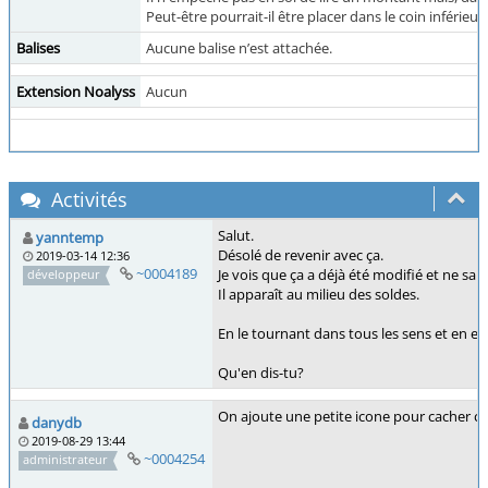
Peut-être pourrait-il être placer dans le coin inféri
Balises
Aucune balise n’est attachée.
Extension Noalyss
Aucun
Activités
Salut.
yanntemp
Désolé de revenir avec ça.
2019-03-14 12:36
~0004189
Je vois que ça a déjà été modifié et ne sai
développeur
Il apparaît au milieu des soldes.
En le tournant dans tous les sens et en exp
Qu'en dis-tu?
On ajoute une petite icone pour cacher c
danydb
2019-08-29 13:44
~0004254
administrateur