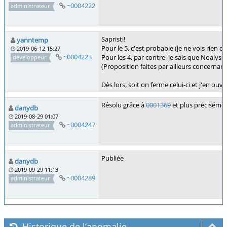
~0004222
administrateur
Sapristi!
yanntemp
Pour le 5, c'est probable (je ne vois rien d'
2019-06-12 15:27
~0004223
Pour les 4, par contre, je sais que Noalys
développeur
(Proposition faites par ailleurs concernant
Dès lors, soit on ferme celui-ci et j'en ou
Résolu grâce à
0001369
et plus préciséme
danydb
2019-08-29 01:07
~0004247
administrateur
Publiée
danydb
2019-09-29 11:13
~0004289
administrateur
Historique de l’anomalie