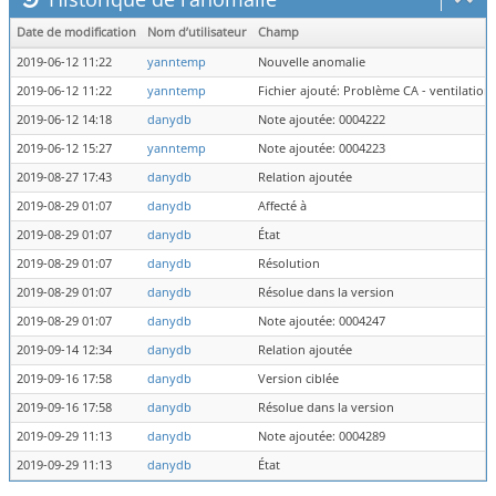
Date de modification
Nom d’utilisateur
Champ
2019-06-12 11:22
yanntemp
Nouvelle anomalie
2019-06-12 11:22
yanntemp
Fichier ajouté: Problème CA - ventilation 
2019-06-12 14:18
danydb
Note ajoutée: 0004222
2019-06-12 15:27
yanntemp
Note ajoutée: 0004223
2019-08-27 17:43
danydb
Relation ajoutée
2019-08-29 01:07
danydb
Affecté à
2019-08-29 01:07
danydb
État
2019-08-29 01:07
danydb
Résolution
2019-08-29 01:07
danydb
Résolue dans la version
2019-08-29 01:07
danydb
Note ajoutée: 0004247
2019-09-14 12:34
danydb
Relation ajoutée
2019-09-16 17:58
danydb
Version ciblée
2019-09-16 17:58
danydb
Résolue dans la version
2019-09-29 11:13
danydb
Note ajoutée: 0004289
2019-09-29 11:13
danydb
État