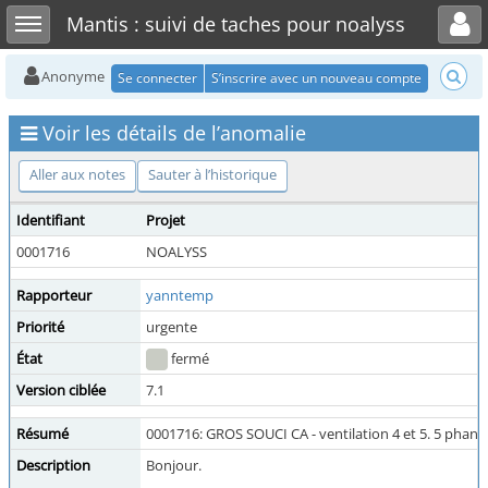
Toggle user menu
Toggle sidebar
Mantis : suivi de taches pour noalyss
Anonyme
Se connecter
S’inscrire avec un nouveau compte
Voir les détails de l’anomalie
Aller aux notes
Sauter à l’historique
Identifiant
Projet
0001716
NOALYSS
Rapporteur
yanntemp
Priorité
urgente
État
fermé
Version ciblée
7.1
Résumé
0001716: GROS SOUCI CA - ventilation 4 et 5. 5 phan
Description
Bonjour.