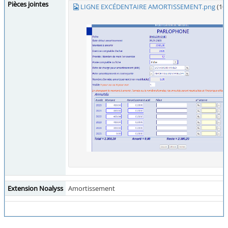
Pièces jointes
LIGNE EXCÉDENTAIRE AMORTISSEMENT.png
(10
Extension Noalyss
Amortissement