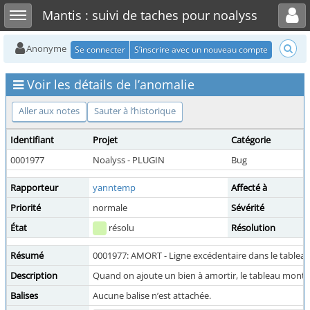
Toggle user menu
Toggle sidebar
Mantis : suivi de taches pour noalyss
Anonyme
Se connecter
S’inscrire avec un nouveau compte
Voir les détails de l’anomalie
Aller aux notes
Sauter à l’historique
Identifiant
Projet
Catégorie
0001977
Noalyss - PLUGIN
Bug
Rapporteur
yanntemp
Affecté à
Priorité
normale
Sévérité
État
résolu
Résolution
Résumé
0001977: AMORT - Ligne excédentaire dans le tablea
Description
Quand on ajoute un bien à amortir, le tableau montran
Balises
Aucune balise n’est attachée.