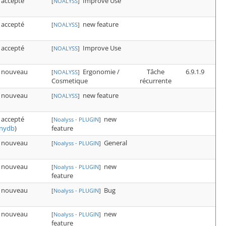
accepté
Improve Use
[
NOALYSS
]
accepté
new feature
[
NOALYSS
]
accepté
Improve Use
[
NOALYSS
]
nouveau
Ergonomie /
Tâche
6.9.1.9
[
NOALYSS
]
Cosmetique
récurrente
nouveau
new feature
[
NOALYSS
]
accepté
new
[
Noalyss - PLUGIN
]
feature
nydb
)
nouveau
General
[
Noalyss - PLUGIN
]
nouveau
new
[
Noalyss - PLUGIN
]
feature
nouveau
Bug
[
Noalyss - PLUGIN
]
nouveau
new
[
Noalyss - PLUGIN
]
feature