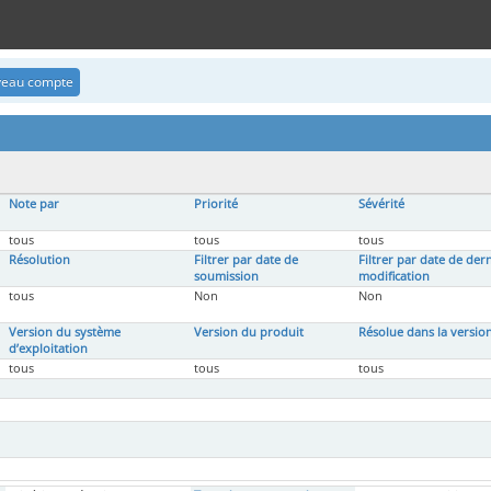
uveau compte
Note par
Priorité
Sévérité
tous
tous
tous
Résolution
Filtrer par date de
Filtrer par date de der
soumission
modification
tous
Non
Non
Version du système
Version du produit
Résolue dans la versio
d’exploitation
tous
tous
tous