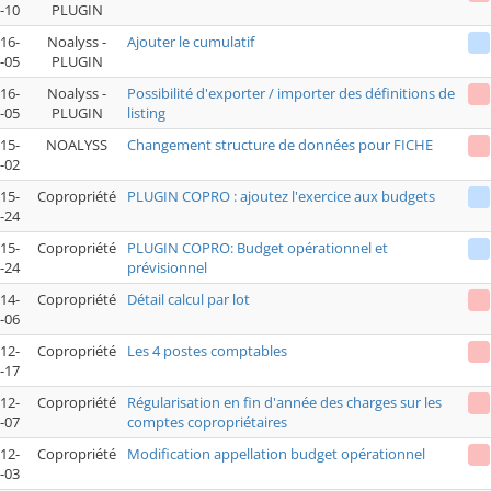
-10
PLUGIN
16-
Noalyss -
Ajouter le cumulatif
-05
PLUGIN
16-
Noalyss -
Possibilité d'exporter / importer des définitions de
-05
PLUGIN
listing
15-
NOALYSS
Changement structure de données pour FICHE
-02
15-
Copropriété
PLUGIN COPRO : ajoutez l'exercice aux budgets
-24
15-
Copropriété
PLUGIN COPRO: Budget opérationnel et
-24
prévisionnel
14-
Copropriété
Détail calcul par lot
-06
12-
Copropriété
Les 4 postes comptables
-17
12-
Copropriété
Régularisation en fin d'année des charges sur les
-07
comptes copropriétaires
12-
Copropriété
Modification appellation budget opérationnel
-03