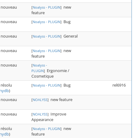
nouveau
new
[
Noalyss - PLUGIN
]
feature
nouveau
Bug
[
Noalyss - PLUGIN
]
nouveau
General
[
Noalyss - PLUGIN
]
nouveau
new
[
Noalyss - PLUGIN
]
feature
nouveau
[
Noalyss -
Ergonomie /
PLUGIN
]
Cosmetique
résolu
Bug
rel6916
[
Noalyss - PLUGIN
]
nydb
)
nouveau
new feature
[
NOALYSS
]
nouveau
Improve
[
NOALYSS
]
Appearance
résolu
new
[
Noalyss - PLUGIN
]
feature
nydb
)