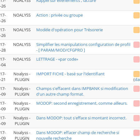
17-
NOALYSS
Rappel sur événements , facture
-26
17-
NOALYSS
Action : privée ou groupe
-26
17-
NOALYSS
Modèle d'opération pour Trésorerie
-26
17-
NOALYSS
Simplifier les manipulations configuration de profil
-28
- [ PARAM/MOD/CFGPRO ]
17-
NOALYSS
LETTRAGE - «par code»
-04
17-
Noalyss -
IMPORT FICHE - basé sur l'identifiant
-21
PLUGIN
(
da
17-
Noalyss -
Champs s'effacent dans IMPBANK si modification
-09
PLUGIN
d'un autre champ format.
17-
Noalyss -
MODOP: second enregistrement, comme ailleurs.
-09
PLUGIN
17-
Noalyss -
Dans MODOP: tout s'efface si montant incorrect.
-09
PLUGIN
17-
Noalyss -
Dans MODOP: effacer champ de recherche si
-09
PLUGIN
nouvelle recherche