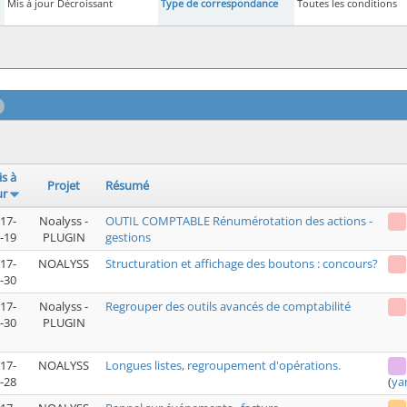
Mis à jour Décroissant
Type de correspondance
Toutes les conditions
s à
Projet
Résumé
ur
17-
Noalyss -
OUTIL COMPTABLE Rénumérotation des actions -
-19
PLUGIN
gestions
17-
NOALYSS
Structuration et affichage des boutons : concours?
-30
17-
Noalyss -
Regrouper des outils avancés de comptabilité
-30
PLUGIN
17-
NOALYSS
Longues listes, regroupement d'opérations.
-28
(
ya