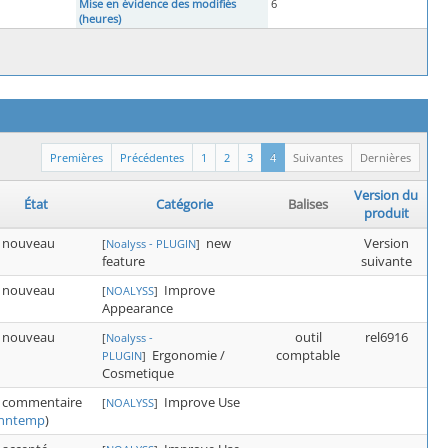
Mise en évidence des modifiés
6
(heures)
Premières
Précédentes
1
2
3
4
Suivantes
Dernières
Version du
État
Catégorie
Balises
produit
nouveau
new
Version
[
Noalyss - PLUGIN
]
feature
suivante
nouveau
Improve
[
NOALYSS
]
Appearance
nouveau
outil
rel6916
[
Noalyss -
Ergonomie /
comptable
PLUGIN
]
Cosmetique
commentaire
Improve Use
[
NOALYSS
]
nntemp
)