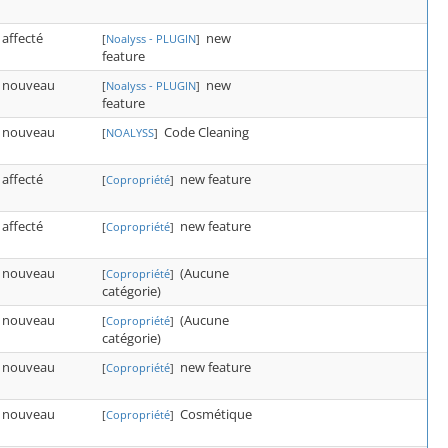
affecté
new
[
Noalyss - PLUGIN
]
feature
nouveau
new
[
Noalyss - PLUGIN
]
feature
nouveau
Code Cleaning
[
NOALYSS
]
affecté
new feature
[
Copropriété
]
affecté
new feature
[
Copropriété
]
nouveau
(Aucune
[
Copropriété
]
catégorie)
nouveau
(Aucune
[
Copropriété
]
catégorie)
nouveau
new feature
[
Copropriété
]
nouveau
Cosmétique
[
Copropriété
]