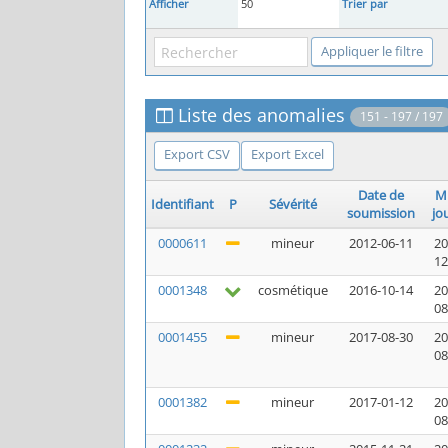
Afficher
50
Trier par
Liste des anomalies
151 - 197 / 197
Export CSV
Export Excel
Date de
Mi
Identifiant
P
Sévérité
soumission
jo
0000611
mineur
2012-06-11
20
12
0001348
cosmétique
2016-10-14
20
08
0001455
mineur
2017-08-30
20
08
0001382
mineur
2017-01-12
20
08