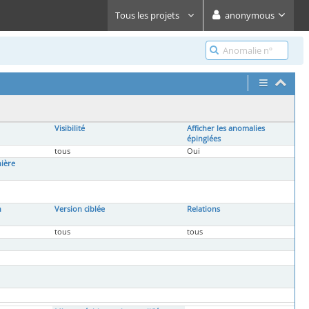
Tous les projets
anonymous
Visibilité
Afficher les anomalies
épinglées
tous
Oui
nière
n
Version ciblée
Relations
tous
tous