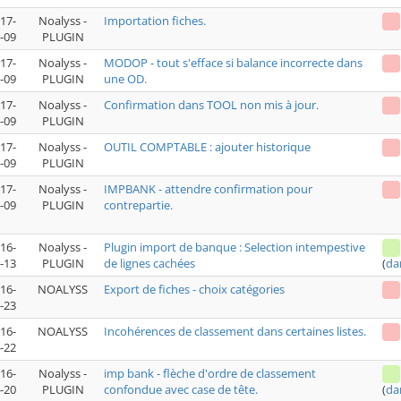
17-
Noalyss -
Importation fiches.
-09
PLUGIN
17-
Noalyss -
MODOP - tout s'efface si balance incorrecte dans
-09
PLUGIN
une OD.
17-
Noalyss -
Confirmation dans TOOL non mis à jour.
-09
PLUGIN
17-
Noalyss -
OUTIL COMPTABLE : ajouter historique
-09
PLUGIN
17-
Noalyss -
IMPBANK - attendre confirmation pour
-09
PLUGIN
contrepartie.
16-
Noalyss -
Plugin import de banque : Selection intempestive
-13
PLUGIN
de lignes cachées
(
da
16-
NOALYSS
Export de fiches - choix catégories
-23
16-
NOALYSS
Incohérences de classement dans certaines listes.
-22
16-
Noalyss -
imp bank - flèche d'ordre de classement
-20
PLUGIN
confondue avec case de tête.
(
da