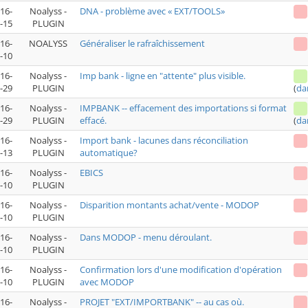
16-
Noalyss -
DNA - problème avec « EXT/TOOLS»
-15
PLUGIN
16-
NOALYSS
Généraliser le rafraîchissement
-10
16-
Noalyss -
Imp bank - ligne en "attente" plus visible.
-29
PLUGIN
(
da
16-
Noalyss -
IMPBANK -- effacement des importations si format
-29
PLUGIN
effacé.
(
da
16-
Noalyss -
Import bank - lacunes dans réconciliation
-13
PLUGIN
automatique?
16-
Noalyss -
EBICS
-10
PLUGIN
16-
Noalyss -
Disparition montants achat/vente - MODOP
-10
PLUGIN
16-
Noalyss -
Dans MODOP - menu déroulant.
-10
PLUGIN
16-
Noalyss -
Confirmation lors d'une modification d'opération
-10
PLUGIN
avec MODOP
16-
Noalyss -
PROJET "EXT/IMPORTBANK" -- au cas où.