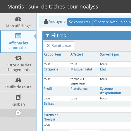
Mantis : suivi de taches pour noalyss
Anonyme
Se connecter
S’inscrire avec un no
Mon affichage
Filtres
Afficher les
Réinitialiser
anomalies
Rapporteur
Affecté à
Surveillé par
tous
tous
tous
Historique des
changements
Catégorie
Masquer l’état
État
tous
fermé (Et
tous
supérieur)
Feuille de route
Profil
Plateforme
Système
d’exploitation
tous
tous
tous
Kanban
Balises
Extension
Noalyss
tous