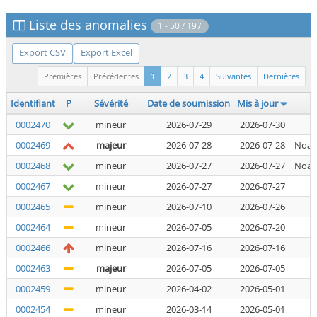
Liste des anomalies
1 - 50 / 197
Export CSV
Export Excel
Premières
Précédentes
1
2
3
4
Suivantes
Dernières
Identifiant
P
Sévérité
Date de soumission
Mis à jour
0002470
mineur
2026-07-29
2026-07-30
N
0002469
majeur
2026-07-28
2026-07-28
Noal
0002468
mineur
2026-07-27
2026-07-27
Noal
0002467
mineur
2026-07-27
2026-07-27
N
0002465
mineur
2026-07-10
2026-07-26
N
0002464
mineur
2026-07-05
2026-07-20
N
0002466
mineur
2026-07-16
2026-07-16
N
0002463
majeur
2026-07-05
2026-07-05
N
0002459
mineur
2026-04-02
2026-05-01
N
0002454
mineur
2026-03-14
2026-05-01
N