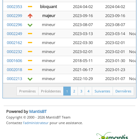
0002353
bloquant
2024-04-02
2024-04-02
N
0002299
majeur
2023-09-16
2023-09-16
N
0002296
mineur
2023-08-07
2023-08-07
N
0002249
mineur
2023-03-13
2023-03-14
Noal
0002162
mineur
2022-03-30
2023-02-01
N
0002232
mineur
2023-02-01
2023-02-01
Noal
0001606
mineur
2018-05-11
2023-01-30
Noal
0002018
mineur
2021-06-17
2023-01-23
N
0002213
mineur
2022-10-29
2023-01-07
Noal
Premières
Précédentes
1
2
3
4
Suivantes
Dernières
Powered by
MantisBT
Copyright © 2000 - 2026 MantisBT Team
Contactez
l’administrateur
pour une assistance.