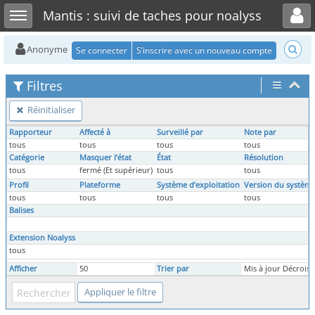
Toggle user menu
Toggle sidebar
Mantis : suivi de taches pour noalyss
Anonyme
Se connecter
S’inscrire avec un nouveau compte
Filtres
Réinitialiser
Rapporteur
Affecté à
Surveillé par
Note par
tous
tous
tous
tous
Catégorie
Masquer l’état
État
Résolution
tous
fermé (Et supérieur)
tous
tous
Profil
Plateforme
Système d’exploitation
Version du système
tous
tous
tous
tous
Balises
Extension Noalyss
tous
Afficher
50
Trier par
Mis à jour Décroiss